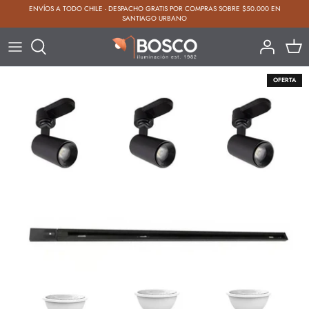
Ir
ENVÍOS A TODO CHILE - DESPACHO GRATIS POR COMPRAS SOBRE $50.000 EN
al
SANTIAGO URBANO
contenido
Focos Embutidos
Muro o Pared
Colgante Terraza
Remate
OFERTA
Focos Direccionales
Ilumina Cuadro
Faroles
Ofertas
Plafones
Reflectores
Lámparas de Techo
Apliques
Línea Solar