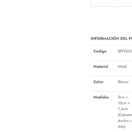
INFORMACIÓN DEL 
Código
BPFD05
Material
Metal
Color
Blanco
Medidas
5cm x
10cm x
7,4cm
(Diámetr
Ancho x
Alto)