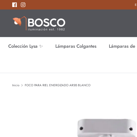
Ir
E
al
contenido
Colección Lysa ✨
Lámparas Colgantes
Lámparas de 
Inicio
FOCO PARA RIEL ENERGIZADO ARSIS BLANCO