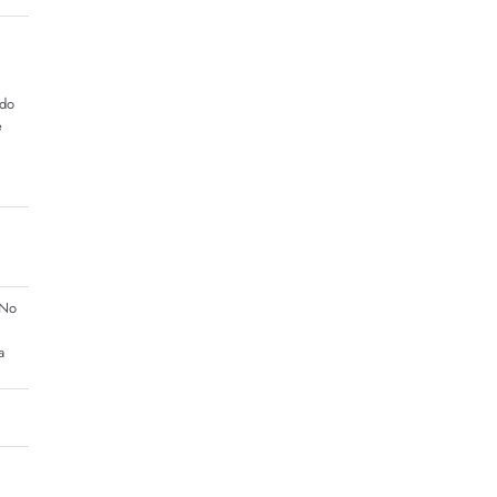
ado
e
 No
a