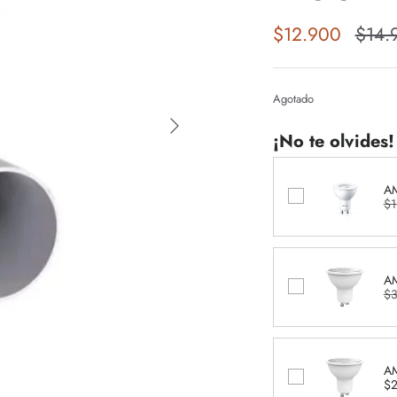
$12.900
$14.
Agotado
¡No te olvides!
AM
$1
AM
$3
AM
$2