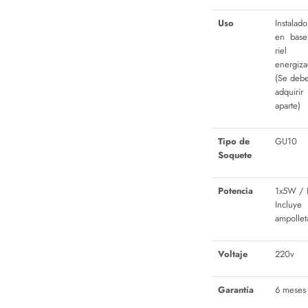
Uso
Instalado
en base
riel
energiz
(Se deb
adquirir
aparte)
Tipo de
GU10
Soquete
Potencia
1x5W /
Incluye
ampollet
Voltaje
220v
Garantía
6 meses